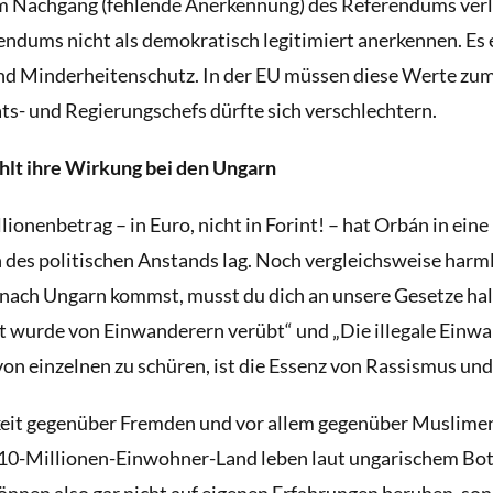
 im Nachgang (fehlende Anerkennung) des Referendums ver
ndums nicht als demokratisch legitimiert anerkennen. Es e
d Minderheitenschutz. In der EU müssen diese Werte zum
s- und Regierungschefs dürfte sich verschlechtern.
lt ihre Wirkung bei den Ungarn
ionenbetrag – in Euro, nicht in Forint! – hat Orbán in ein
en des politischen Anstands lag. Noch vergleichsweise harm
ach Ungarn kommst, musst du dich an unsere Gesetze hal
t wurde von Einwanderern verübt“ und „Die illegale Einwa
n einzelnen zu schüren, ist die Essenz von Rassismus und 
keit gegenüber Fremden und vor allem gegenüber Muslimen
 10-Millionen-Einwohner-Land leben laut ungarischem Bot
nnen also gar nicht auf eigenen Erfahrungen beruhen, sond