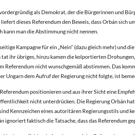
ordergründig als Demokrat, der die Bürgerinnen und Bürge
r liefert dieses Referendum den Beweis, dass Orbán sich 
ch kann man die Abstimmung nicht nennen.
itige Kampagne für ein „Nein“ (dazu gleich mehr) und die 
 tat ihr übriges, hinzu kamen die kolportierten Drohunge
eim Referendum nicht wunschgemäß abstimmen. Das kommt 
der Ungarn dem Aufruf der Regierung nicht folgte, ist be
m Referendum positionieren und aus ihrer Sicht eine Empfe
ffentlichkeit nicht unterdrücken. Die Regierung Orbán hat
s sind Kennzeichen eines autoritären Regierungsstils und
ignoriert faktisch die Tatsache, dass das Referendum geg