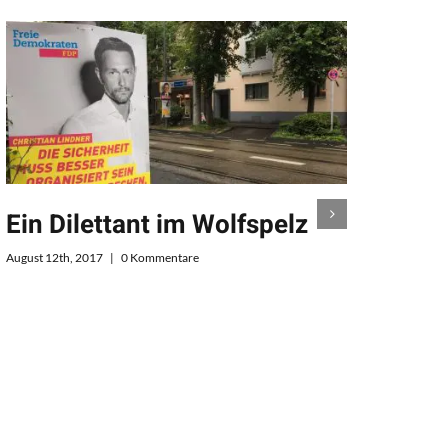
Ein Dilettant im Wolfspelz
Hof
August 12th, 2017
|
0 Kommentare
Februar