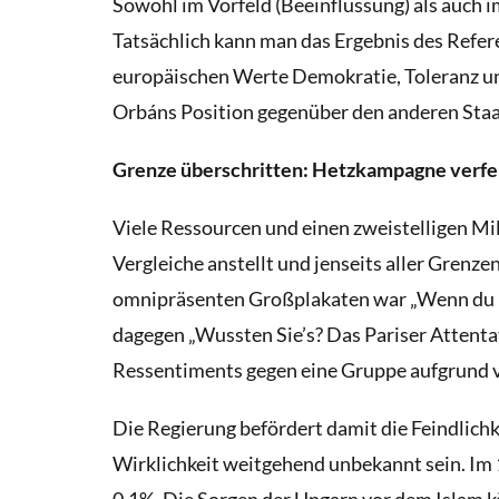
Sowohl im Vorfeld (Beeinflussung) als auch
Tatsächlich kann man das Ergebnis des Refere
europäischen Werte Demokratie, Toleranz un
Orbáns Position gegenüber den anderen Staat
Grenze überschritten: Hetzkampagne verfeh
Viele Ressourcen und einen zweistelligen Mill
Vergleiche anstellt und jenseits aller Grenz
omnipräsenten Großplakaten
war „Wenn du n
dagegen „Wussten Sie’s? Das Pariser Attenta
Ressentiments gegen eine Gruppe aufgrund vo
Die Regierung befördert damit die Feindlich
Wirklichkeit weitgehend unbekannt sein. Im
0,1%. Die Sorgen der Ungarn vor dem Islam kö