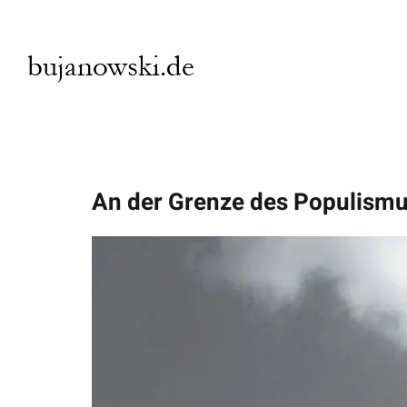
Zum
Inhalt
springen
An der Grenze des Populism
Zeige
grösseres
Bild