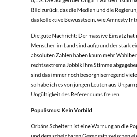
Bild zurück, das die Medien und die Regieru
das kollektive Bewusstsein, wie Amnesty Int
Die gute Nachricht: Der massive Einsatz hat 
Menschen im Land sind aufgrund der stark ei
absoluten Zahlen haben kaum mehr Wahlberec
rechtsextreme Jobbik ihre Stimme abgegeb
sind das immer noch besorgniserregend viele
so habe ich es von jungen Leuten aus Ungarn 
Ungültigkeit des Referendums freuen.
Populismus: Kein Vorbild
Orbáns Scheitern ist eine Warnung an die Po
und dem scheinbaren Gegensatz zwischen eige