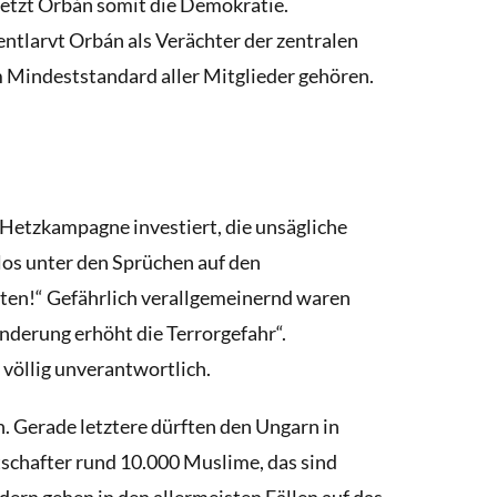
letzt Orbán somit die Demokratie.
ntlarvt Orbán als Verächter der zentralen
 Mindeststandard aller Mitglieder gehören.
e Hetzkampagne investiert, die unsägliche
los unter den
Sprüchen auf den
ten!“ Gefährlich verallgemeinernd waren
nderung erhöht die Terrorgefahr“.
völlig unverantwortlich.
. Gerade letztere dürften den Ungarn in
schafter rund 10.000 Muslime, das sind
ern gehen in den allermeisten Fällen auf das