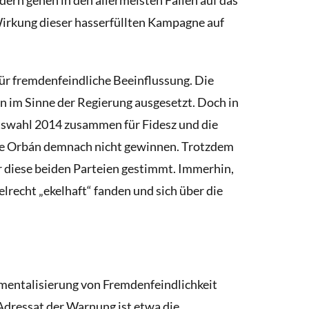
Wirkung dieser hasserfüllten Kampagne auf
für fremdenfeindliche Beeinflussung. Die
n im Sinne der Regierung ausgesetzt. Doch in
tswahl 2014 zusammen für Fidesz und die
e Orbán demnach nicht gewinnen. Trotzdem
r diese beiden Parteien gestimmt. Immerhin,
lrecht „ekelhaft“ fanden und sich über die
umentalisierung von Fremdenfeindlichkeit
Adressat der Warnung ist etwa die