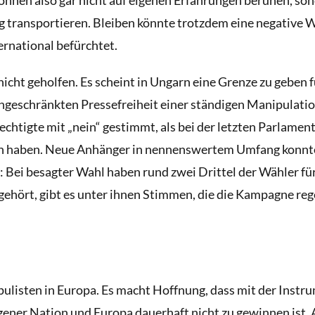
ng transportieren. Bleiben könnte trotzdem eine negative 
ernational befürchtet.
nicht geholfen. Es scheint in Ungarn eine Grenze zu geben 
ngeschränkten Pressefreiheit einer ständigen Manipulatio
htigte mit „nein“ gestimmt, als bei der letzten Parlamen
en haben. Neue Anhänger in nennenswertem Umfang konnt
: Bei besagter Wahl haben rund zwei Drittel der Wähler fü
gehört, gibt es unter ihnen Stimmen, die die Kampagne rege
pulisten in Europa. Es macht Hoffnung, dass mit der Instr
ner Nation und Europa dauerhaft nicht zu gewinnen ist. 