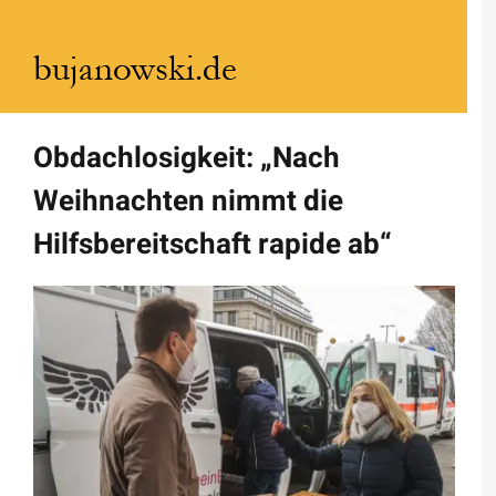
Zum
Inhalt
springen
Obdachlosigkeit: „Nach
Weihnachten nimmt die
Hilfsbereitschaft rapide ab“
Zeige
grösseres
Bild