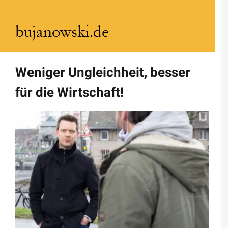
Zum
Inhalt
springen
Weniger Ungleichheit, besser
für die Wirtschaft!
Zeige
grösseres
Bild