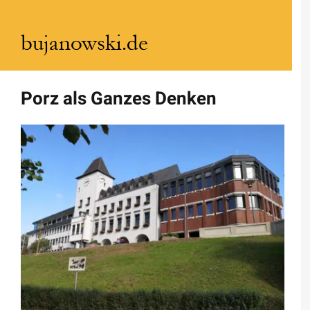
Zum
Inhalt
springen
Porz als Ganzes Denken
Zeige
grösseres
Bild